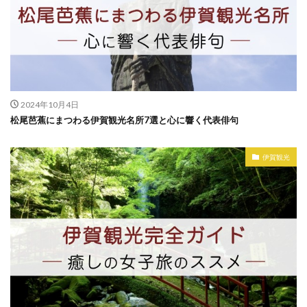
2024年10月4日
松尾芭蕉にまつわる伊賀観光名所7選と心に響く代表俳句
伊賀観光